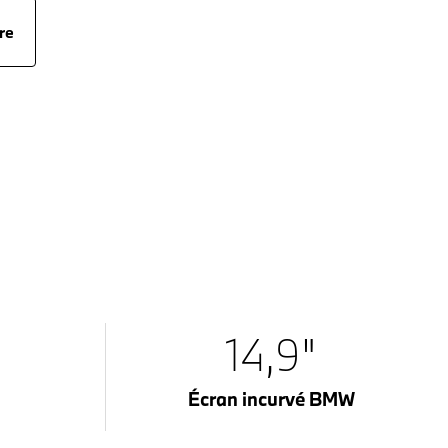
re
14,9"
Écran incurvé BMW