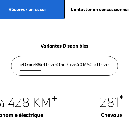
Réserver un essai
Contacter un concessionnai
Variantes Disponibles
eDrive35
eDrive40
xDrive40
M50 xDrive
±
*
428 KM
281
’à
onomie électrique
Chevaux